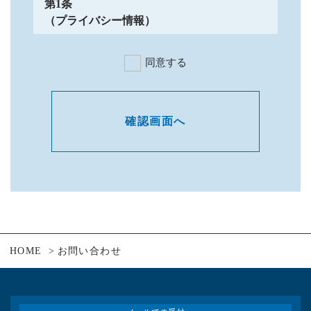
第1条
（プライバシー情報）
プライバシー情報のうち「個人情報」とは、
同意する
個人情報保護法にいう「個人情報」を指すも
のとし、生存する個人に関する情報であっ
て、当該情報に含まれる氏名、生年月日、住
所、電話番号、連絡先その他の記述等により
特定の個人を識別できる情報を指します。
プライバシー情報のうち「履歴情報および特
性情報」とは、上記に定める「個人情報」以
外のものをいい、ご利用いただいたサービス
やご購入いただいた商品、ご覧になったペー
ジや広告の履歴、ユーザーが検索された検索
キーワード、ご利用日時、ご利用の方法、ご
利用環境、郵便番号や性別、職業、年齢、ユ
HOME
お問い合わせ
ーザーのIPアドレス、クッキー情報、位置情
報、端末の個体識別情報などを指します。